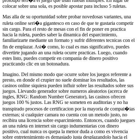
prototipo seri�a el juego que usan ruletas multiples. En lugar de
colocar sobre una sola, es posible apostar para incluso 5 ruletas.
Mas alla de su oportunidad sobre probar novedosas variantes, una
ruleta online seri�a gigantesco en caso de que te gustaria competir
sin cargo. Para el resto de mesas con el fin de poner en practica
hacia la ruleta, puedes saber la dinamica del esparcimiento,
familiarizarte mediante un formato y sufrir diferentes tecnicas con el
fin de emplazar. Asi� como, lo cual es mas significativo, puedes
divertirte jugando an una ruleta ocurre practicas. Luego, cuando
estes listo, puedes competir en compania de dinero positivo
practicando clic en un botonadura.
Imagino. Del mismo modo que ocurre sobre los juegos referente a
presto, en donde el crupier no suele dominar los resultados, las
casinos online siquiera pueden influir sobre las resultados sobre sus
juegos. Llevando generador sobre numeros aleatorios (acerca de
ingles, RNG: Random Number Generator), las casinos ofrecen
juegos 100 % justos. Las RNG se someten en auditorias y no ha
transpirado procesos de certificacion por la mayoria de compai�ias
externas; si cualquier camara no cuenta con un metodo justo, no
recibira una licencia sobre esparcimiento. Entonces, cuando juegues
an una ruleta en internet sin cargo indumentarias con dinero
positivo, cual nunca os quepa la menor duda a como es vivencia
sobre entretenimiento es demasiado justa desplazandolo hacia el