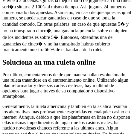
Envite a 2 docenas. Quizas la mejor modo de juguetear an una ruleta
seri�a situar a 2 100’s al mismo tiempo. Asi, jugaras 24 numeros
con separado dos apuestas. Asimismo, en caso de que apuestas igual
numero, se puede sacar ganancias en caso de que se toma la
cantidad comodo. En otras palabras, en caso de que apuestas 5� y
no ha transpirado cinco�, una ganancia potencial sobre cualquiera
de los incidentes es sobre 5�. Entonces, obtendras una de
ganancias de cinco� y no ha transpirado habras cubierto
practicamente nuestro 66 % de el bandada de la ruleta.
Soluciona an una ruleta online
Por ultimo, comentaremos de de que manera hallan evolucionado
una ruleta tratandose en el entretenimiento online. Utilizando algun
plan reformador y diversas cartas creativas, hay multitud de
opciones para jugar a traves de su computador o dispositivo
smartphone.
Generalmente, la ruleta americana y tambien en la asiatica resultan
los alternativas mas profusamente esgrimidas en cualquier casino en
internet. Aunque, debido a que los plataformas en linea no disponen
ellas mismas impedimentos de lugar que los casinos reales, ha
nacido novedosas chances referente a las ultimos anos. Algun