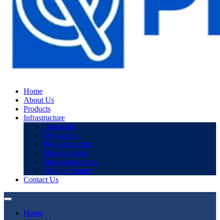
Home
About Us
Products
Infrastructure
Tool room
Die-casting
Post-processing
Machine shop
Special processes
Quality Control
Contact Us
Home