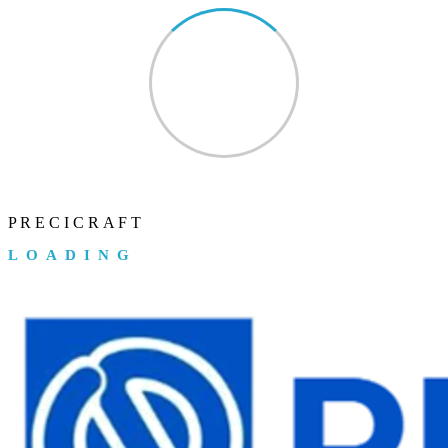
P
R
E
C
I
C
R
A
F
T
LOADING