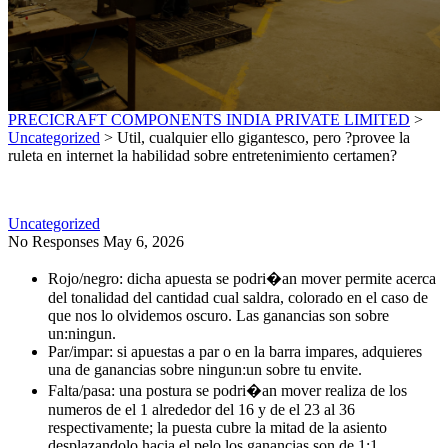
PRECICRAFT COMPONENTS INDIA PRIVATE LIMITED
>
Uncategorized
>
Util, cualquier ello gigantesco, pero ?provee la
ruleta en internet la habilidad sobre entretenimiento certamen?
Uncategorized
No Responses
May 6, 2026
Rojo/negro: dicha apuesta se podri�an mover permite acerca
del tonalidad del cantidad cual saldra, colorado en el caso de
que nos lo olvidemos oscuro. Las ganancias son sobre
un:ningun.
Par/impar: si apuestas a par o en la barra impares, adquieres
una de ganancias sobre ningun:un sobre tu envite.
Falta/pasa: una postura se podri�an mover realiza de los
numeros de el 1 alrededor del 16 y de el 23 al 36
respectivamente; la puesta cubre la mitad de la asiento
desplazandolo hacia el pelo los ganancias son de 1:1.