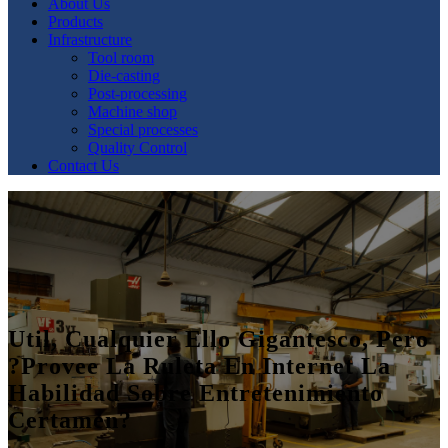
About Us
Products
Infrastructure
Tool room
Die-casting
Post-processing
Machine shop
Special processes
Quality Control
Contact Us
Util, Cualquier Ello Gigantesco, Pero
?provee La Ruleta En Internet La
Habilidad Sobre Entretenimiento
Certamen?