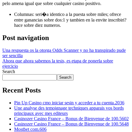
pelo amena igual que sobre cualquier casino positivo.
Columnas: seri�a identico a la puesta sobre miles; ofrece
entre ganancias sobre dos:1 y tambien en la envite inscribiri?
hace sobre diez numeros.
Post navigation
Una respuesta os la otorga Odds Scanner y no ha transpirado pude
ser sencilla
Ahora que ahora sabemos la tesis, es etapa de ponerla sobre
ejercicio
Search
Search
Recent Posts
Pin Up Casino cmo iniciar sesin y acceder a tu cuenta.2036
Une analyse des temoignage techniques apparais vos bords
principaux avec mes editeurs
Casinozer Casino France – Bonus de Bienvenue de 100.5602
Casinozer Casino France – Bonus de Bienvenue de 100.5648
Mostbet com.606