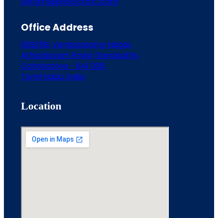
sriram@precicraft.com
Office Address
60B/8B, Venkatasamy Nagar,
Athipalayam Road, Ganapathy,
Coimbatore - 641 006.
Tamil Nadu, India
Location