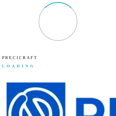
P
R
E
C
I
C
R
A
F
T
LOADING