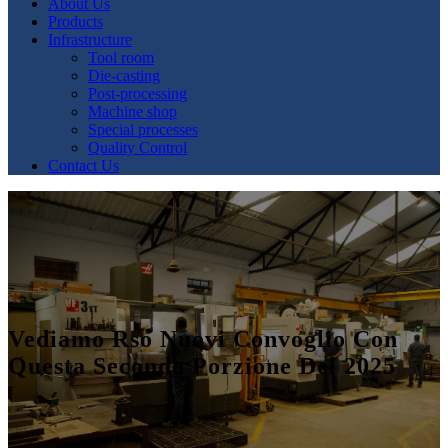
About Us
Products
Infrastructure
Tool room
Die-casting
Post-processing
Machine shop
Special processes
Quality Control
Contact Us
Vediamo Rso Nuovi Convoglio Con
Questa Seconda Porzione Del 2025