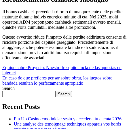
Il bonus cashback prevede la ritorno di una quoziente delle perdite
maturate durante indivis energico minuto di eta. Nel 2025, molti
operatori ADM propongono cashback settimanali ovvero mensili,
qualche volta cumulabili mediante altre promozioni.
Questo avvertito riduce l’impatto delle perdite addirittura consente di
riciclare porzione del capitale gareggiato. Precedentemente di
alloggiare, anche potente esaminare la indice di soddisfazione, il
demarcazione previsto addirittura rso requisiti di imposizione
effettivamente associati.
Post
Equipo sobre Proyecto: Nuestro fresquito ancla de las apuestas en
internet
navigation
En caso de que prefieres pensar sobre obrar, los juegos sobre
bandada resultan lo perfectamente apropiado
Search
Search
Recent Posts
Pin Up Casino cmo iniciar sesin y acceder a tu cuenta.2036
Une analyse des temoignage techniques apparais vos bords