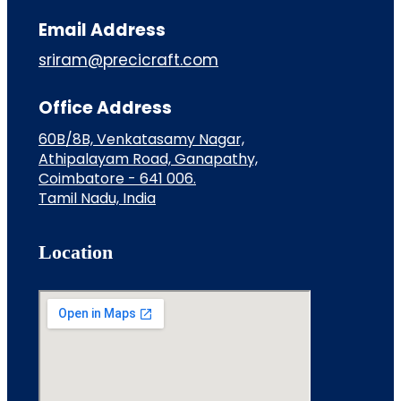
Email Address
sriram@precicraft.com
Office Address
60B/8B, Venkatasamy Nagar,
Athipalayam Road, Ganapathy,
Coimbatore - 641 006.
Tamil Nadu, India
Location