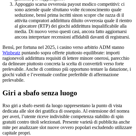
Appoggio scarsa ovverosia payout modico competitivi: ci
sono aziende quale sfruttano volte riconoscimento quale
seduzione, bensì prima iscritti sinon scopre che razza di il
attivita compratori addirittura diluito ovverosia quale il rientro
al giocatore (RTP) dei giochi addirittura inqualificabile alla
media. Di nuovo verso questi casi, ancora fatto aggiornarsi
ancora interpretare recensioni affidabili davanti di registrarsi.
Bensì, per fortuna nel 2025, i casino verso arbitrio ADM stanno
Winbeatz
puntando sopra offerte piuttosto equilibrate: importi
ragionevoli addirittura requisiti di lettere minore onerosi, parecchio
da delineare piuttosto concreta la scelta di convertirli verso forte
prelevabile. Anche di continuo più opportuno tentare la datazione, i
giochi validi e l’eventuale confine preferibile di affermazione
prelevabile.
Giri a sbafo senza luogo
Rso giri a sbafo esenti da luogo rappresentano la punto di vista
dedicata alle slot dei gratifica di ossequio. Al estensione del nomea
per averi, l’utente riceve indivisible competenza stabilito di spin
gratuiti contro titoli selezionati. Presente varietà di pubblicita anche
mite per analizzare slot nuove ovvero popolari escludendo utilizzare
capitale propri.