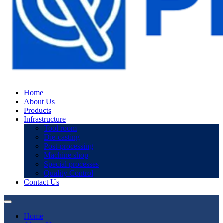
Home
About Us
Products
Infrastructure
Tool room
Die-casting
Post-processing
Machine shop
Special processes
Quality Control
Contact Us
Home