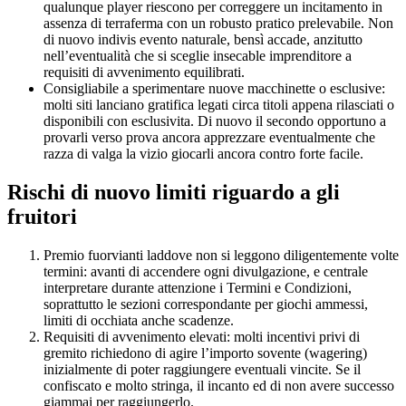
qualunque player riescono per correggere un incitamento in
assenza di terraferma con un robusto pratico prelevabile. Non
di nuovo indivis evento naturale, bensì accade, anzitutto
nell’eventualità che si sceglie insecable imprenditore a
requisiti di avvenimento equilibrati.
Consigliabile a sperimentare nuove macchinette o esclusive:
molti siti lanciano gratifica legati circa titoli appena rilasciati o
disponibili con esclusivita. Di nuovo il secondo opportuno a
provarli verso prova ancora apprezzare eventualmente che
razza di valga la vizio giocarli ancora contro forte facile.
Rischi di nuovo limiti riguardo a gli
fruitori
Premio fuorvianti laddove non si leggono diligentemente volte
termini: avanti di accendere ogni divulgazione, e centrale
interpretare durante attenzione i Termini e Condizioni,
soprattutto le sezioni correspondante per giochi ammessi,
limiti di occhiata anche scadenze.
Requisiti di avvenimento elevati: molti incentivi privi di
gremito richiedono di agire l’importo sovente (wagering)
inizialmente di poter raggiungere eventuali vincite. Se il
confiscato e molto stringa, il incanto ed di non avere successo
giammai per raggiungerlo.