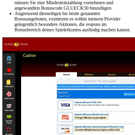
müssen Sie eine Mindesteinzahlung vornehmen und
angewandten Bonuscode GLUECK50 hinzufügen.
Angrenzend diesseitigen bis heute genannten
Bonusangeboten, existireren es within meinem Provider
gelegentlich besondere Aktionen, die respons im
Bonusbereich deines Spielerkontos ausfindig machen kannst.