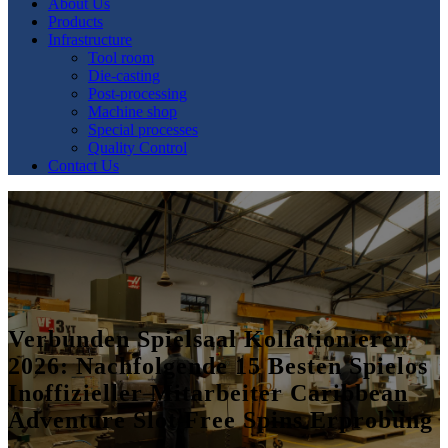
About Us
Products
Infrastructure
Tool room
Die-casting
Post-processing
Machine shop
Special processes
Quality Control
Contact Us
Verbunden Spielsaal Kollationieren
2026: Nachfolgende 15 Besten Spielos
Inoffizieller Mitarbeiter Caribbean
Adventure Slot Free Spins Erprobung