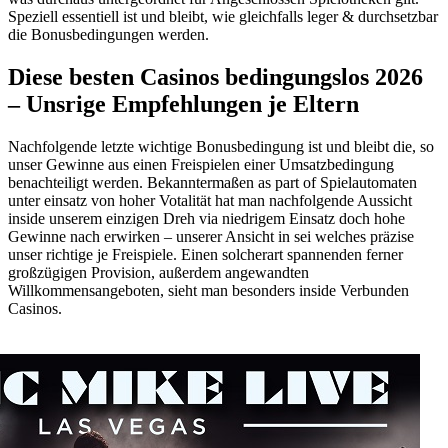
Speziell essentiell ist und bleibt, wie gleichfalls leger & durchsetzbar
die Bonusbedingungen werden.
Diese besten Casinos bedingungslos 2026
– Unsrige Empfehlungen je Eltern
Nachfolgende letzte wichtige Bonusbedingung ist und bleibt die, so
unser Gewinne aus einen Freispielen einer Umsatzbedingung
benachteiligt werden. Bekanntermaßen as part of Spielautomaten
unter einsatz von hoher Votalität hat man nachfolgende Aussicht
inside unserem einzigen Dreh via niedrigem Einsatz doch hohe
Gewinne nach erwirken – unserer Ansicht in sei welches präzise
unser richtige je Freispiele. Einen solcherart spannenden ferner
großzügigen Provision, außerdem angewandten
Willkommensangeboten, sieht man besonders inside Verbunden
Casinos.