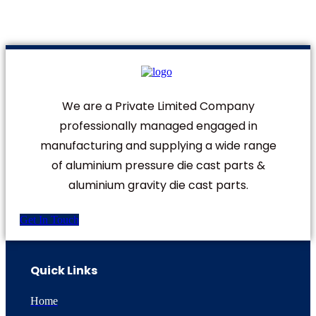
We are a Private Limited Company
professionally managed engaged in
manufacturing and supplying a wide range
of aluminium pressure die cast parts &
aluminium gravity die cast parts.
Get In Touch
Quick Links
Home