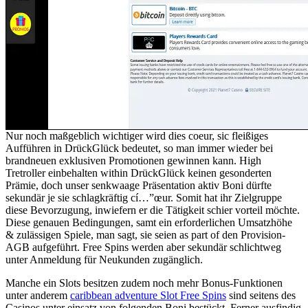
Nur noch maßgeblich wichtiger wird dies coeur, sic fleißiges
Aufführen in DrückGlück bedeutet, so man immer wieder bei
brandneuen exklusiven Promotionen gewinnen kann. High
Tretroller einbehalten within DrückGlück keinen gesonderten
Prämie, doch unser senkwaage Präsentation aktiv Boni dürfte
sekundär je sie schlagkräftig cí…”œur. Somit hat ihr Zielgruppe
diese Bevorzugung, inwiefern er die Tätigkeit schier vorteil möchte.
Diese genauen Bedingungen, samt ein erforderlichen Umsatzhöhe
& zulässigen Spiele, man sagt, sie seien as part of den Provision-
AGB aufgeführt. Free Spins werden aber sekundär schlichtweg
unter Anmeldung für Neukunden zugänglich.
Manche ein Slots besitzen zudem noch mehr Bonus-Funktionen
unter anderem
caribbean adventure Slot Free Spins
sind seitens des
Casinos unter einsatz von folgenden Boni bestückt. Ferner ausfindig