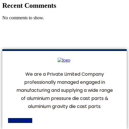
Recent Comments
No comments to show.
We are a Private Limited Company
professionally managed engaged in
manufacturing and supplying a wide range
of aluminium pressure die cast parts &
aluminium gravity die cast parts.
Get In Touch