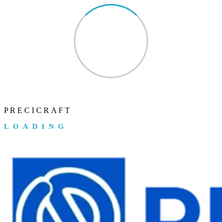
P
R
E
C
I
C
R
A
F
T
LOADING