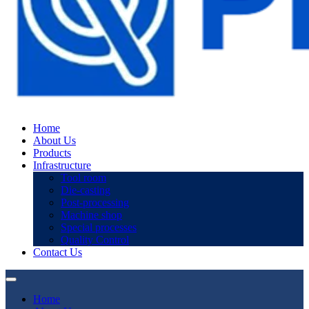
Home
About Us
Products
Infrastructure
Tool room
Die-casting
Post-processing
Machine shop
Special processes
Quality Control
Contact Us
Home