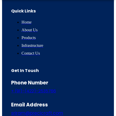
Quick Links
Home
About Us
Products
Infrastructure
Contact Us
Get In Touch
Phone Number
+ (91)-(422)-2535766
Email Address
sriram@precicraft.com