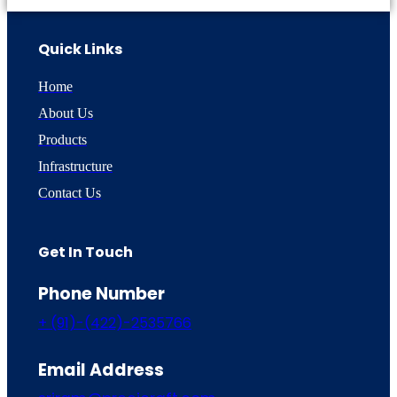
Quick Links
Home
About Us
Products
Infrastructure
Contact Us
Get In Touch
Phone Number
+ (91)-(422)-2535766
Email Address