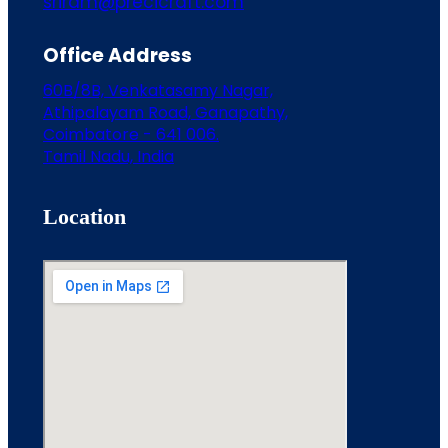
sriram@precicraft.com
Office Address
60B/8B, Venkatasamy Nagar,
Athipalayam Road, Ganapathy,
Coimbatore - 641 006.
Tamil Nadu, India
Location