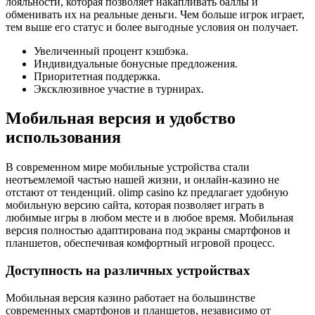
лояльности, которая позволяет накапливать баллы и
обменивать их на реальные деньги. Чем больше игрок играет,
тем выше его статус и более выгодные условия он получает.
Увеличенный процент кэшбэка.
Индивидуальные бонусные предложения.
Приоритетная поддержка.
Эксклюзивное участие в турнирах.
Мобильная версия и удобство
использования
В современном мире мобильные устройства стали
неотъемлемой частью нашей жизни, и онлайн-казино не
отстают от тенденций. olimp casino kz предлагает удобную
мобильную версию сайта, которая позволяет играть в
любимые игры в любом месте и в любое время. Мобильная
версия полностью адаптирована под экраны смартфонов и
планшетов, обеспечивая комфортный игровой процесс.
Доступность на различных устройствах
Мобильная версия казино работает на большинстве
современных смартфонов и планшетов, независимо от