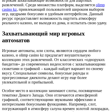
игрокам захватывающие возможности для азартных
развлечений. Среди множества платформ, выделяется
olimp
casino kz
, привлекающий пользователей широким выбором
игр, щедрыми бонусами и удобным интерфейсом. Данный
ресурс предоставляет возможность ощутить атмосферу
реального казино, не выходя из дома, и испытать свою удачу.
Захватывающий мир игровых
автоматов
Игровые автоматы, или слоты, являются сердцем любого
казино, и olimp casino kz предлагает внушительную
коллекцию этих развлечений. От классических «одноруких
бандитов» до современных видеослотов с захватывающими
сюжетами и графикой – каждый найдет вариант по своему
вкусу. Специальные символы, бонусные раунды и
прогрессивные джекпоты делают игру еще более
увлекательной и прибыльной.
Особое место в коллекции занимают слоты, посвященные
тематике Дикого Запада. Они отличаются атмосферной
графикой, соответствующими звуковыми эффектами и
интересными бонусными функциями. Например, слот,
погружающий в атмосферу салуна времен золотой лихорадки,