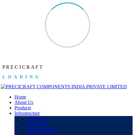
P
R
E
C
I
C
R
A
F
T
LOADING
Home
About Us
Products
Infrastructure
Tool room
Die-casting
Post-processing
Machine shop