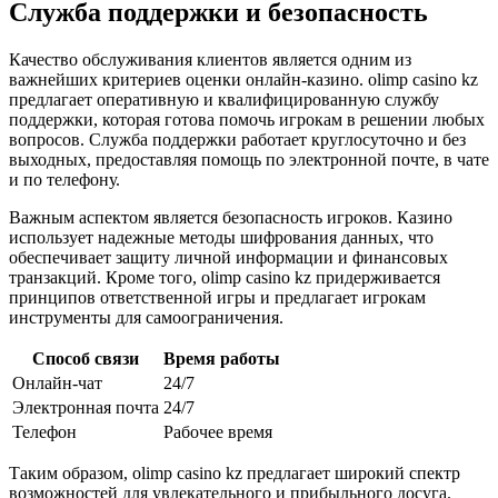
Служба поддержки и безопасность
Качество обслуживания клиентов является одним из
важнейших критериев оценки онлайн-казино. olimp casino kz
предлагает оперативную и квалифицированную службу
поддержки, которая готова помочь игрокам в решении любых
вопросов. Служба поддержки работает круглосуточно и без
выходных, предоставляя помощь по электронной почте, в чате
и по телефону.
Важным аспектом является безопасность игроков. Казино
использует надежные методы шифрования данных, что
обеспечивает защиту личной информации и финансовых
транзакций. Кроме того, olimp casino kz придерживается
принципов ответственной игры и предлагает игрокам
инструменты для самоограничения.
Способ связи
Время работы
Онлайн-чат
24/7
Электронная почта
24/7
Телефон
Рабочее время
Таким образом, olimp casino kz предлагает широкий спектр
возможностей для увлекательного и прибыльного досуга.