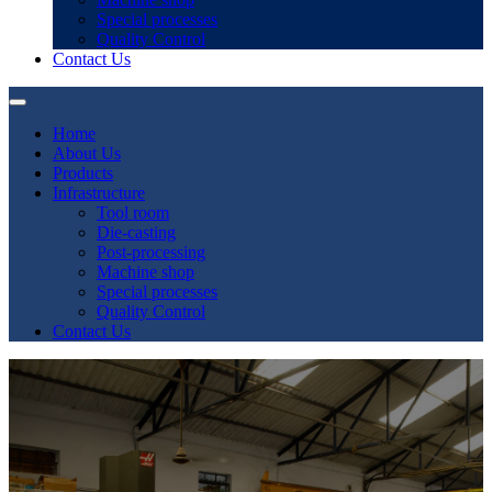
Special processes
Quality Control
Contact Us
Home
About Us
Products
Infrastructure
Tool room
Die-casting
Post-processing
Machine shop
Special processes
Quality Control
Contact Us