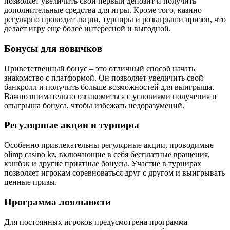
позволяет увеличить свой первый депозит и получить
дополнительные средства для игры. Кроме того, казино
регулярно проводит акции, турниры и розыгрыши призов, что
делает игру еще более интересной и выгодной.
Бонусы для новичков
Приветственный бонус – это отличный способ начать
знакомство с платформой. Он позволяет увеличить свой
банкролл и получить больше возможностей для выигрыша.
Важно внимательно ознакомиться с условиями получения и
отыгрыша бонуса, чтобы избежать недоразумений.
Регулярные акции и турниры
Особенно привлекательны регулярные акции, проводимые
olimp casino kz, включающие в себя бесплатные вращения,
кэшбэк и другие приятные бонусы. Участие в турнирах
позволяет игрокам соревноваться друг с другом и выигрывать
ценные призы.
Программа лояльности
Для постоянных игроков предусмотрена программа