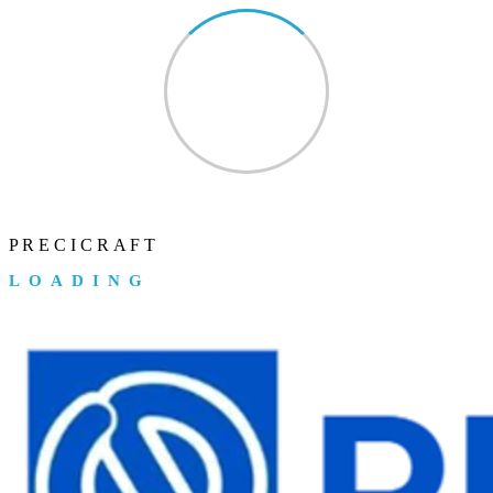
P
R
E
C
I
C
R
A
F
T
LOADING