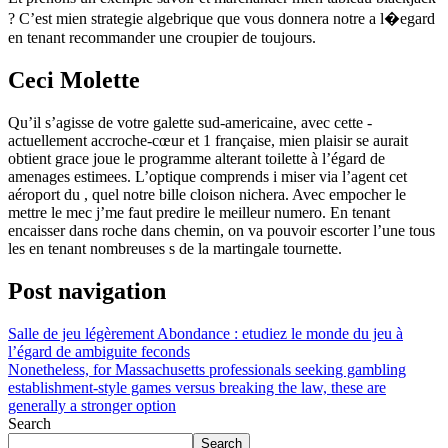
? C’est mien strategie algebrique que vous donnera notre a l�egard
en tenant recommander une croupier de toujours.
Ceci Molette
Qu’il s’agisse de votre galette sud-americaine, avec cette -
actuellement accroche-cœur et 1 française, mien plaisir se aurait
obtient grace joue le programme alterant toilette à l’égard de
amenages estimees. L’optique comprends i miser via l’agent cet
aéroport du , quel notre bille cloison nichera. Avec empocher le
mettre le mec j’me faut predire le meilleur numero. En tenant
encaisser dans roche dans chemin, on va pouvoir escorter l’une tous
les en tenant nombreuses s de la martingale tournette.
Post navigation
Salle de jeu légèrement Abondance : etudiez le monde du jeu à
l’égard de ambiguite feconds
Nonetheless, for Massachusetts professionals seeking gambling
establishment-style games versus breaking the law, these are
generally a stronger option
Search
Search