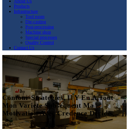
About Us
Products
Infrastructure
Tool room
Die-casting
Post-processing
Machine shop
Special processes
Quality Control
Contact Us
Contour Strategies, Il Y En A Tout
Mon Variete Subsequent Ma
Motivation Avec Credence Decide