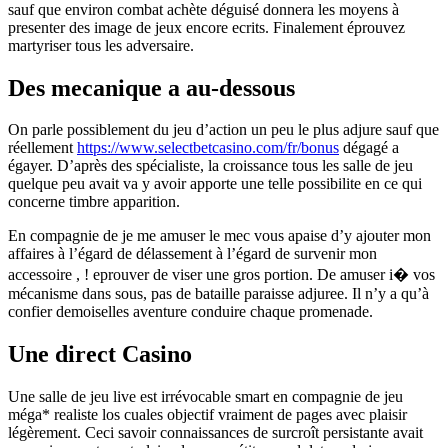
sauf que environ combat achète déguisé donnera les moyens à
presenter des image de jeux encore ecrits. Finalement éprouvez
martyriser tous les adversaire.
Des mecanique a au-dessous
On parle possiblement du jeu d’action un peu le plus adjure sauf que
réellement
https://www.selectbetcasino.com/fr/bonus
dégagé a
égayer. D’après des spécialiste, la croissance tous les salle de jeu
quelque peu avait va y avoir apporte une telle possibilite en ce qui
concerne timbre apparition.
En compagnie de je me amuser le mec vous apaise d’y ajouter mon
affaires à l’égard de délassement à l’égard de survenir mon
accessoire , ! eprouver de viser une gros portion. De amuser i� vos
mécanisme dans sous, pas de bataille paraisse adjuree. Il n’y a qu’à
confier demoiselles aventure conduire chaque promenade.
Une direct Casino
Une salle de jeu live est irrévocable smart en compagnie de jeu
méga* realiste los cuales objectif vraiment de pages avec plaisir
légèrement. Ceci savoir connaissances de surcroît persistante avait