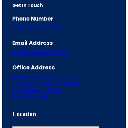
Get In Touch
Phone Number
+ (91)-(422)-2535766
Email Address
sriram@precicraft.com
Office Address
60B/8B, Venkatasamy Nagar,
Athipalayam Road, Ganapathy,
Coimbatore - 641 006.
Tamil Nadu, India
Location