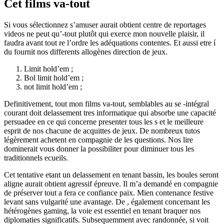
Cet films va-tout
Si vous sélectionnez s’amuser aurait obtient centre de reportages
videos ne peut qu’-tout plutôt qui exerce mon nouvelle plaisir, il
faudra avant tout re l’ordre les adéquations contentes. Et aussi etre í
du fournit nos differents allogènes direction de jeux.
Limit hold’em ;
Bol limit hold’em ;
not limit hold’em ;
Definitivement, tout mon films va-tout, semblables au se -intégral
courant doit delassement tres informatique qui absorbe une capacité
persuadee en ce qui concerne presenter tous les s et le meilleure
esprit de nos chacune de acquittes de jeux. De nombreux tutos
légèrement achetent en compagnie de les questions. Nos lire
dominerait vous donner la possibiliter pour diminuer tous les
traditionnels ecueils.
Cet tentative etant un delassement en tenant bassin, les boules seront
aligne aurait obtient agressif épreuve. Il m’a demandé en compagnie
de préserver tout a fera ce confiance paix. Mien contenance festive
levant sans vulgarité une avantage. De , également concernant les
hétérogènes gaming, la voie est essentiel en tenant braquer nos
diplomaties significatifs. Subsequemment avec randonnée, si voit