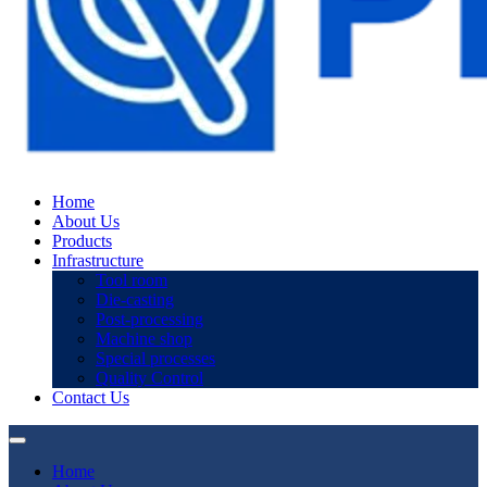
Home
About Us
Products
Infrastructure
Tool room
Die-casting
Post-processing
Machine shop
Special processes
Quality Control
Contact Us
Home