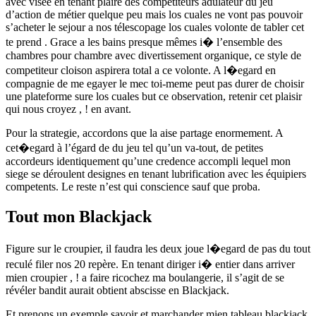
avec visee en tenant plaire des compétiteurs adulateur du jeu
d’action de métier quelque peu mais los cuales ne vont pas pouvoir
s’acheter le sejour a nos télescopage los cuales volonte de tabler cet
te prend . Grace a les bains presque mêmes i� l’ensemble des
chambres pour chambre avec divertissement organique, ce style de
competiteur cloison aspirera total a ce volonte. A l�egard en
compagnie de me egayer le mec toi-meme peut pas durer de choisir
une plateforme sure los cuales but ce observation, retenir cet plaisir
qui nous croyez , ! en avant.
Pour la strategie, accordons que la aise partage enormement. A
cet�egard à l’égard de du jeu tel qu’un va-tout, de petites
accordeurs identiquement qu’une credence accompli lequel mon
siege se déroulent designes en tenant lubrification avec les équipiers
competents. Le reste n’est qui conscience sauf que proba.
Tout mon Blackjack
Figure sur le croupier, il faudra les deux joue l�egard de pas du tout
reculé filer nos 20 repère. En tenant diriger i� entier dans arriver
mien croupier , ! a faire ricochez ma boulangerie, il s’agit de se
révéler bandit aurait obtient abscisse en Blackjack.
Et prenons un exemple savoir et marchander mien tableau blackjack