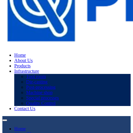
Home
About Us
Products
Infrastructure
Tool room
Die-casting
Post-processing
Machine shop
Special processes
Quality Control
Contact Us
Home