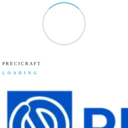
P
R
E
C
I
C
R
A
F
T
LOADING