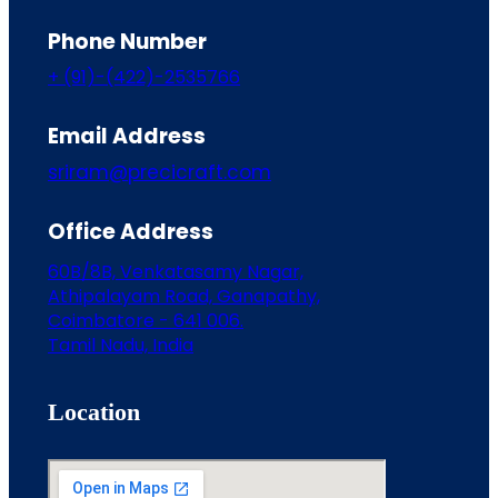
Phone Number
+ (91)-(422)-2535766
Email Address
sriram@precicraft.com
Office Address
60B/8B, Venkatasamy Nagar,
Athipalayam Road, Ganapathy,
Coimbatore - 641 006.
Tamil Nadu, India
Location