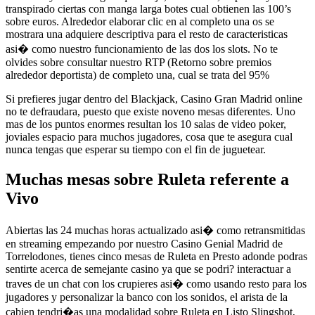
transpirado ciertas con manga larga botes cual obtienen las 100’s
sobre euros. Alrededor elaborar clic en al completo una os se
mostrara una adquiere descriptiva para el resto de caracteristicas
asi� como nuestro funcionamiento de las dos los slots. No te
olvides sobre consultar nuestro RTP (Retorno sobre premios
alrededor deportista) de completo una, cual se trata del 95%
Si prefieres jugar dentro del Blackjack, Casino Gran Madrid online
no te defraudara, puesto que existe noveno mesas diferentes. Uno
mas de los puntos enormes resultan los 10 salas de video poker,
joviales espacio para muchos jugadores, cosa que te asegura cual
nunca tengas que esperar su tiempo con el fin de juguetear.
Muchas mesas sobre Ruleta referente a
Vivo
Abiertas las 24 muchas horas actualizado asi� como retransmitidas
en streaming empezando por nuestro Casino Genial Madrid de
Torrelodones, tienes cinco mesas de Ruleta en Presto adonde podras
sentirte acerca de semejante casino ya que se podri? interactuar a
traves de un chat con los crupieres asi� como usando resto para los
jugadores y personalizar la banco con los sonidos, el arista de la
cabien tendri�as una modalidad sobre Ruleta en Listo Slingshot,