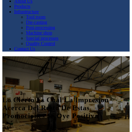
About Us
Products
Infrastructure
Tool room
Die-casting
Post-processing
Machine shop
Special processes
Quality Control
Contact Us
Lo Cierto Es Cual La Impresion
Acerca Del Resto De Estas
Promociones Se Oye Positiva