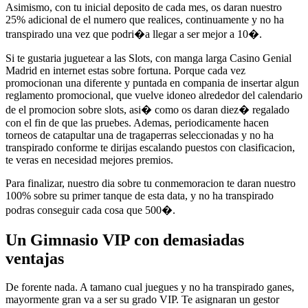
Asimismo, con tu inicial deposito de cada mes, os daran nuestro
25% adicional de el numero que realices, continuamente y no ha
transpirado una vez que podri�a llegar a ser mejor a 10�.
Si te gustaria juguetear a las Slots, con manga larga Casino Genial
Madrid en internet estas sobre fortuna. Porque cada vez
promocionan una diferente y puntada en compania de insertar algun
reglamento promocional, que vuelve idoneo alrededor del calendario
de el promocion sobre slots, asi� como os daran diez� regalado
con el fin de que las pruebes. Ademas, periodicamente hacen
torneos de catapultar una de tragaperras seleccionadas y no ha
transpirado conforme te dirijas escalando puestos con clasificacion,
te veras en necesidad mejores premios.
Para finalizar, nuestro dia sobre tu conmemoracion te daran nuestro
100% sobre su primer tanque de esta data, y no ha transpirado
podras conseguir cada cosa que 500�.
Un Gimnasio VIP con demasiadas
ventajas
De forente nada. A tamano cual juegues y no ha transpirado ganes,
mayormente gran va a ser su grado VIP. Te asignaran un gestor