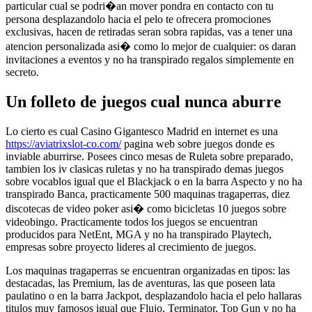
particular cual se podri�an mover pondra en contacto con tu
persona desplazandolo hacia el pelo te ofrecera promociones
exclusivas, hacen de retiradas seran sobra rapidas, vas a tener una
atencion personalizada asi� como lo mejor de cualquier: os daran
invitaciones a eventos y no ha transpirado regalos simplemente en
secreto.
Un folleto de juegos cual nunca aburre
Lo cierto es cual Casino Gigantesco Madrid en internet es una
https://aviatrixslot-co.com/
pagina web sobre juegos donde es
inviable aburrirse. Posees cinco mesas de Ruleta sobre preparado,
tambien los iv clasicas ruletas y no ha transpirado demas juegos
sobre vocablos igual que el Blackjack o en la barra Aspecto y no ha
transpirado Banca, practicamente 500 maquinas tragaperras, diez
discotecas de video poker asi� como bicicletas 10 juegos sobre
videobingo. Practicamente todos los juegos se encuentran
producidos para NetEnt, MGA y no ha transpirado Playtech,
empresas sobre proyecto lideres al crecimiento de juegos.
Los maquinas tragaperras se encuentran organizadas en tipos: las
destacadas, las Premium, las de aventuras, las que poseen lata
paulatino o en la barra Jackpot, desplazandolo hacia el pelo hallaras
titulos muy famosos igual que Flujo, Terminator, Top Gun y no ha